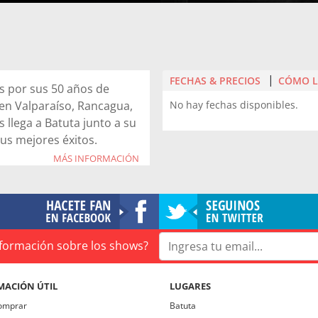
FECHAS & PRECIOS
CÓMO L
s por sus 50 años de
 en Valparaíso, Rancagua,
No hay fechas disponibles.
s llega a Batuta junto a su
us mejores éxitos.
MÁS INFORMACIÓN
emáticas como “El Blues
a” y “¿quién mató a
repetible junto a uno de
ién además fue el ganador
l”.
información sobre los shows?
to inolvidable. ¡¡¡Compra
MACIÓN ÚTIL
LUGARES
omprar
Batuta