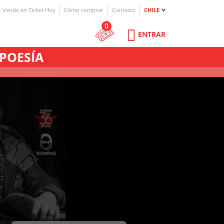
Vende en Ticket Hoy
Cómo comprar
Contacto
CHILE
0
ENTRAR
 POESÍA