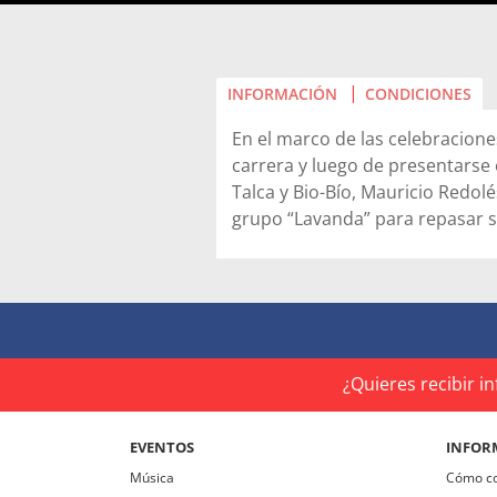
INFORMACIÓN
CONDICIONES
En el marco de las celebracione
carrera y luego de presentarse
Talca y Bio-Bío, Mauricio Redolé
grupo “Lavanda” para repasar s
Escucharás sus canciones embl
de Santiago”, “Química”, “Eh ric
Gaete?” en una noche única e ir
los Prócer del Rock chileno, qu
al “Premio de la Música Naciona
¿Quieres recibir 
No te quedes fuera de este even
EVENTOS
INFOR
tus entradas ahora!!!
Música
Cómo c