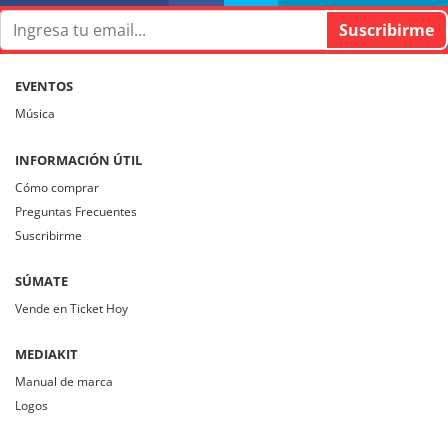
Viernes 26 Junio 2026
EVENTOS
Desde las 23:00 hrs.
Música
Valor General $ 10.000
INFORMACIÓN ÚTIL
Puerta $ 12.000 (día del evento)
Cómo comprar
Evento solo para mayores de 18 años.
Preguntas Frecuentes
Suscribirme
SÚMATE
Vende en Ticket Hoy
MEDIAKIT
Manual de marca
Logos