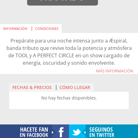
INFORMACIÓN
CONDICIONES
Prepárate para una noche intensa junto a Æspiral,
banda tributo que revive toda la potencia y atmósfera
de TOOL y A PERFECT CIRCLE en un show cargado de
energía, oscuridad y sonido envolvente.
MÁS INFORMACIÓN
Una experiencia imperdible para los fanáticos del rock
y metal alternativo, recorriendo los clásicos más
FECHAS & PRECIOS
CÓMO LLEGAR
icónicos de ambas bandas en el escenario de La Batuta.
No hay fechas disponibles.
Ven a disfrutar de un gran show en BATUTA....!!! No te lo
pierdas.....!!!
JORGE WASHINGTON # 52, Ñuñoa.