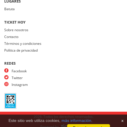
LUGARES
Batuta
TICKET HOY
Sobre nosotros
Contacto
Términos y condiciones
Política de privacidad
REDES
Facebook
Twitter
Instagram
2026. Todos los derechos reservados.
Este sitio web utiliza cookies,
más información
.
x
Powered by
.